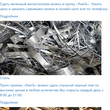
Сдать железный металлолома можно в скупку «ЛомЪ». Узнать
цену и заказать самовывоз можно в онлайн-чате или по телефону.
Подробнее
Сталь
Пункт приема «ЛомЪ» можно сдать стальной черный лом по
высоким ценам в любом количестве.Мы открыты каждый день с
9:00 до 21:00.
Подробнее