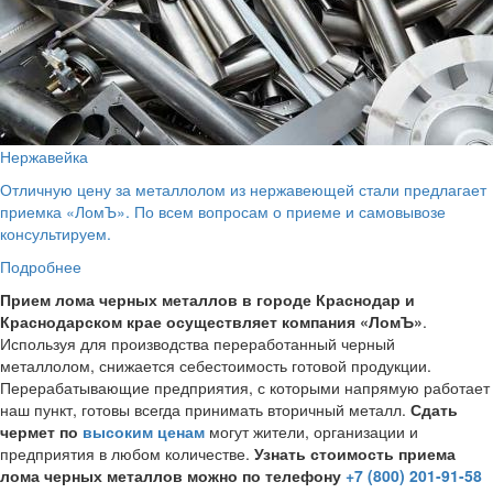
Нержавейка
Отличную цену за металлолом из нержавеющей стали предлагает
приемка «ЛомЪ». По всем вопросам о приеме и самовывозе
консультируем.
Подробнее
Прием лома черных металлов в городе Краснодар и
Краснодарском крае осуществляет компания «ЛомЪ»
.
Используя для производства переработанный черный
металлолом, снижается себестоимость готовой продукции.
Перерабатывающие предприятия, с которыми напрямую работает
наш пункт, готовы всегда принимать вторичный металл.
Сдать
чермет по
высоким ценам
могут жители, организации и
предприятия в любом количестве.
Узнать стоимость приема
лома черных металлов можно по телефону
+7 (800) 201-91-58